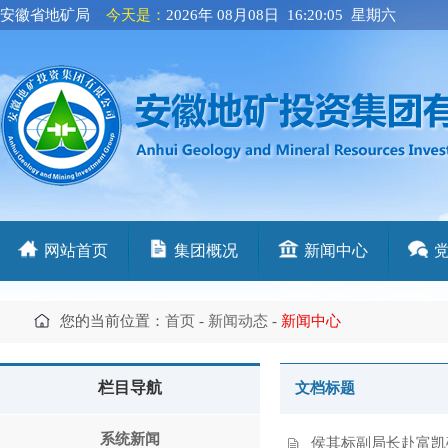
安徽省地矿局
今天是：
2026年 08月08日 16:20:06 星期六
网站首页
集团概况
新闻中心
您的当前位置：
首页
-
新闻动态
-
新闻中心
栏目导航
文档标题
系统新闻
侯其标副局长赴富凯