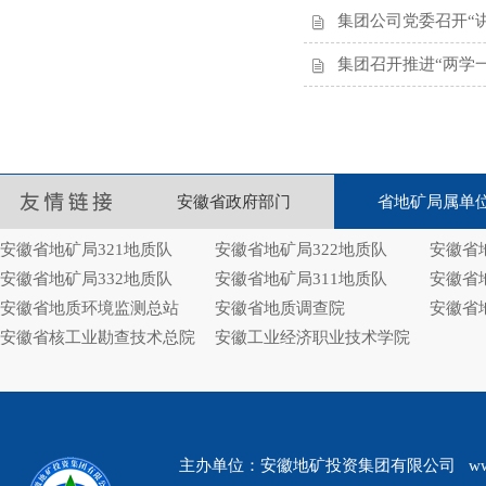
集团公司党委召开“
集团召开推进“两学
安徽省政府部门
省地矿局属单
安徽省地矿局321地质队
安徽省地矿局322地质队
安徽省
安徽省地矿局332地质队
安徽省地矿局311地质队
安徽省
安徽省地质环境监测总站
安徽省地质调查院
安徽省
安徽省核工业勘查技术总院
安徽工业经济职业技术学院
主办单位：安徽地矿投资集团有限公司 www.ahd