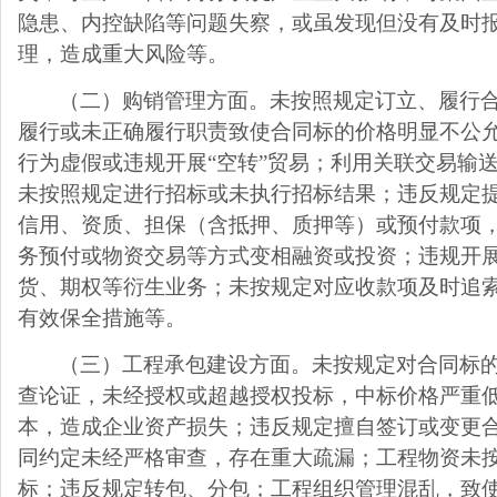
隐患、内控缺陷等问题失察，或虽发现但没有及时
理，造成重大风险等。
（二）购销管理方面。未按照规定订立、履行
履行或未正确履行职责致使合同标的价格明显不公
行为虚假或违规开展“空转”贸易；利用关联交易输
未按照规定进行招标或未执行招标结果；违反规定
信用、资质、担保（含抵押、质押等）或预付款项
务预付或物资交易等方式变相融资或投资；违规开
货、期权等衍生业务；未按规定对应收款项及时追
有效保全措施等。
（三）工程承包建设方面。未按规定对合同标
查论证，未经授权或超越授权投标，中标价格严重
本，造成企业资产损失；违反规定擅自签订或变更
同约定未经严格审查，存在重大疏漏；工程物资未
标；违反规定转包、分包；工程组织管理混乱，致