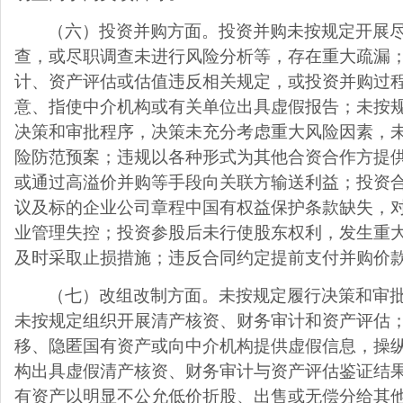
（六）投资并购方面。投资并购未按规定开展
查，或尽职调查未进行风险分析等，存在重大疏漏
计、资产评估或估值违反相关规定，或投资并购过
意、指使中介机构或有关单位出具虚假报告；未按
决策和审批程序，决策未充分考虑重大风险因素，
险防范预案；违规以各种形式为其他合资合作方提
或通过高溢价并购等手段向关联方输送利益；投资
议及标的企业公司章程中国有权益保护条款缺失，
业管理失控；投资参股后未行使股东权利，发生重
及时采取止损措施；违反合同约定提前支付并购价
（七）改组改制方面。未按规定履行决策和审
未按规定组织开展清产核资、财务审计和资产评估
移、隐匿国有资产或向中介机构提供虚假信息，操
构出具虚假清产核资、财务审计与资产评估鉴证结
有资产以明显不公允低价折股、出售或无偿分给其