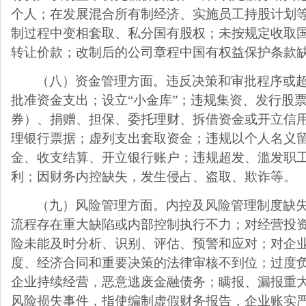
个人；在发展混合所有制经济、实施员工持股计划
制过程中变相套取、私分国有股权；未按规定收取
转让价款；改制后的公司章程中国有权益保护条款
（八）资金管理方面。违反决策和审批程序或
批准资金支出；设立“小金库”；违规集资、发行股
券）、捐赠、担保、委托理财、拆借资金或开立信
理银行票据；虚列支出套取资金；违规以个人名义
金、收支结算、开立银行账户；违规超发、滥发职
利；因财务内控缺失，发生侵占、盗取、欺诈等。
（九）风险管理方面。内控及风险管理制度缺
流程存在重大缺陷或内部控制执行不力；对经营投
险未能及时分析、识别、评估、预警和应对；对企
度、经济合同和重要决策的法律审核不到位；过度
企业持续经营，恶意逃废金融债务；瞒报、漏报重
风险损失事件，指使编制虚假财务报告，企业账实